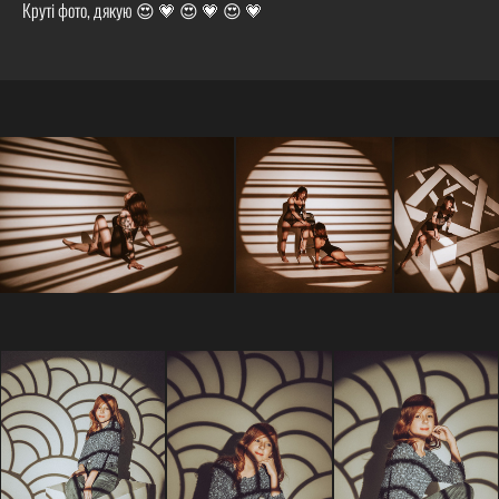
Круті фото, дякую 😍 💗 😍 💗 😍 💗