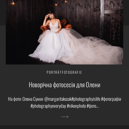
PORTRÄTFOTOGRAFIE
Новорічна фотосесія для Олени
На фото: Олена Сукня: @margaritakozak#photographyislife #фотографія
#photographyeveryday #nikonphoto #фото...