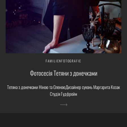
FAMILIENFOTOGRAFIE
Фотосесія Тетяни з донечками
Тетяна з донечками Ніною та ОленоюДизайнер суконь Маргарита Козак
Студія Гудфрейм