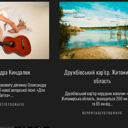
дра Киндалюк
Дружбівський кар’єр. Житом
область
лановиту дівчинку Олександру
 нової авторської пісні: «Діти
Дружбівський кар‘єр нерудних копалин 
вітла»....
Житомирська область, знаходиться 200 км 
та 65 км від...
ÄTFOTOGRAFIE
REPORTAGEFOTOGRAFIE