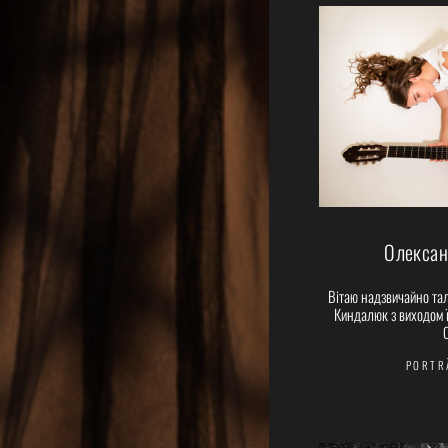
Олексан
Вітаю надзвичайно та
Киндалюк з виходом її
С
PORTR