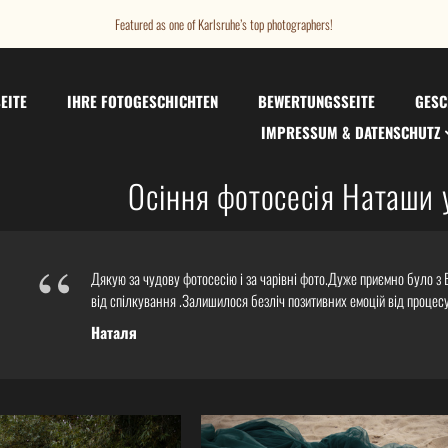
Featured as one of Karlsruhe’s top photographers!
EITE
IHRE FOTOGESCHICHTEN
BEWERTUNGSSEITE
GESC
IMPRESSUM & DATENSCHUTZ
Осіння фотосесія Наташи у
“
Дякую за чудову фотосесію і за чарівні фото.Дуже приємно було з
від спілкування .Залишилося безліч позитивних емоцій від процесу
Наталя