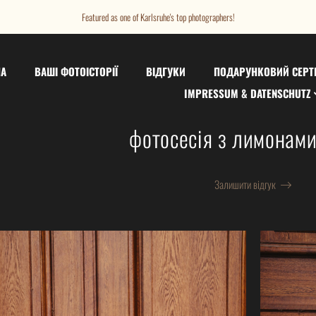
Featured as one of Karlsruhe's top photographers!
НА
ВАШІ ФОТОІСТОРІЇ
ВІДГУКИ
ПОДАРУНКОВИЙ СЕРТ
IMPRESSUM & DATENSCHUTZ
фотосесія з лимонами 
Залишити відгук