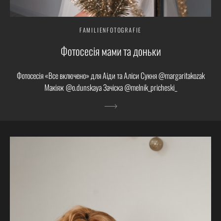
FAMILIENFOTOGRAFIE
Фотосесія мами та доньки
Фотосесія «Все включено» для Аіди та Аліси Сукня @margaritakozak
Макіяж @o.dunskaya Зачіска @melnik_pricheski_