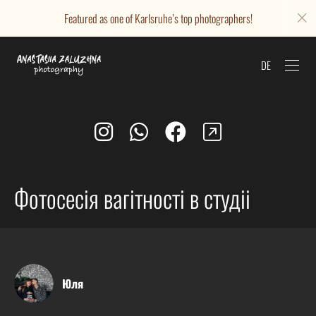
Featured as one of Karlsruhe’s top photographers!
DE
Фотосесія вагітності в студіі
Юля