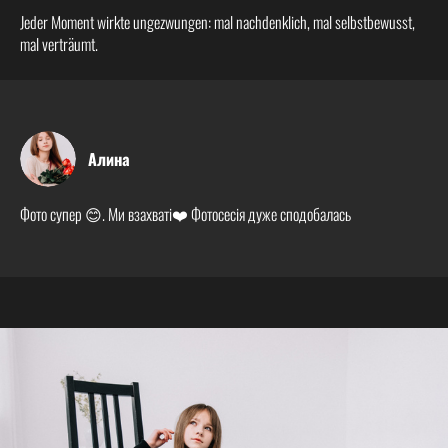
Jeder Moment wirkte ungezwungen: mal nachdenklich, mal selbstbewusst,
mal verträumt.
Алина
Фото супер 😊. Ми взахваті❤️ Фотосесія дуже сподобалась