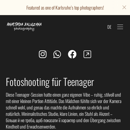
Featured as one of Karlsruhe’s top photographers!
DE
Fotoshooting für Teenager
Diese Teenager-Session hatte einen ganz eigenen Vibe – ruhig, stilvoll und
mit einer kleinen Portion Attitüde. Das Mädchen fühlte sich vor der Kamera
schnell wohl, und genau das machte die Aufnahmen so ehrlich und
natürlich. Minimalistisches Studio, klare Linien, ein Stuhl als Akzent –
більше й не треба, щоб показати її характер und den Übergang zwischen
Kindheit und Erwachsenwerden.